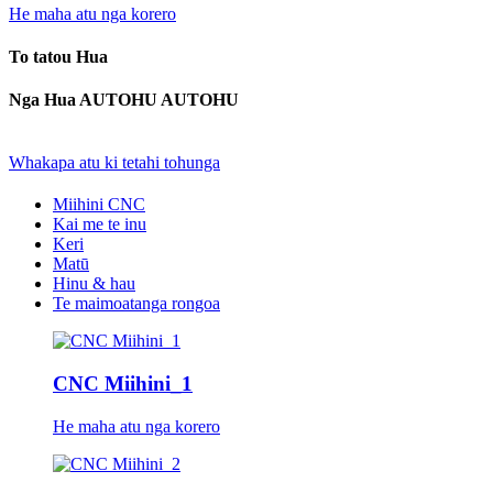
He maha atu nga korero
To tatou Hua
Nga Hua AUTOHU AUTOHU
Whakapa atu ki tetahi tohunga
Miihini CNC
Kai me te inu
Keri
Matū
Hinu & hau
Te maimoatanga rongoa
CNC Miihini_1
He maha atu nga korero