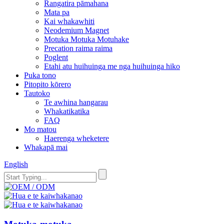
Rangatira pāmahana
Mata pa
Kai whakawhiti
Neodemium Magnet
Motuka Motuka Motuhake
Precation raima raima
Poglent
Etahi atu huihuinga me nga huihuinga hiko
Puka tono
Pitopito kōrero
Tautoko
Te awhina hangarau
Whakatikatika
FAQ
Mo matou
Haerenga wheketere
Whakapā mai
English