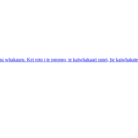
ohu whakauru. Kei roto i te ngongo, te kaiwhakaari ranei, he kaiwhakat