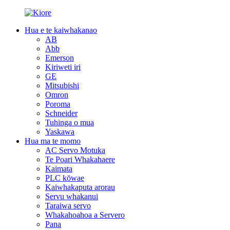
Hua e te kaiwhakanao
AB
Abb
Emerson
Kiriweti iri
GE
Mitsubishi
Omron
Poroma
Schneider
Tuhinga o mua
Yaskawa
Hua ma te momo
AC Servo Motuka
Te Poari Whakahaere
Kaimata
PLC kōwae
Kaiwhakaputa arorau
Servu whakanui
Taraiwa servo
Whakahoahoa a Servero
Pana