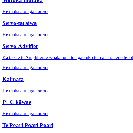
Motuka-motuka
He maha atu nga korero
Servo-taraiwa
He maha atu nga korero
Servo-Advifier
Ka taea e te Amplifier te whakanui i te ngaohiko te mana ranei o te t
He maha atu nga korero
Kaimata
He maha atu nga korero
PLC kōwae
He maha atu nga korero
Te Poari-Poari-Poari