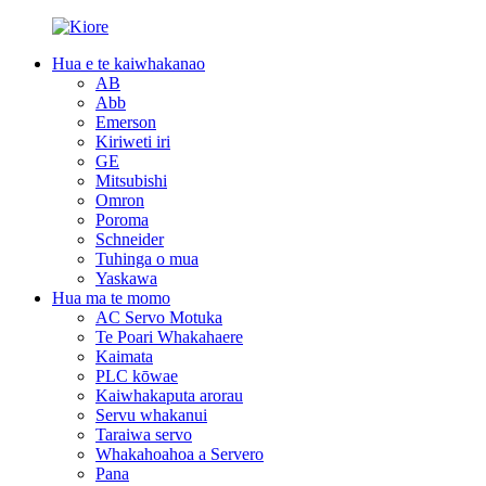
Hua e te kaiwhakanao
AB
Abb
Emerson
Kiriweti iri
GE
Mitsubishi
Omron
Poroma
Schneider
Tuhinga o mua
Yaskawa
Hua ma te momo
AC Servo Motuka
Te Poari Whakahaere
Kaimata
PLC kōwae
Kaiwhakaputa arorau
Servu whakanui
Taraiwa servo
Whakahoahoa a Servero
Pana