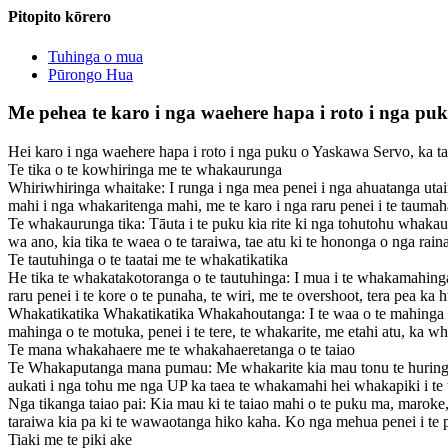
Pitopito kōrero
Tuhinga o mua
Pūrongo Hua
Me pehea te karo i nga waehere hapa i roto i nga p
Hei karo i nga waehere hapa i roto i nga puku o Yaskawa Servo, ka ta
Te tika o te kowhiringa me te whakaurunga
Whiriwhiringa whaitake: I runga i nga mea penei i nga ahuatanga uta
mahi i nga whakaritenga mahi, me te karo i nga raru penei i te taumah
Te whakaurunga tika: Tāuta i te puku kia rite ki nga tohutohu whakaur
wa ano, kia tika te waea o te taraiwa, tae atu ki te hononga o nga r
Te tautuhinga o te taatai ​​me te whakatikatika
He tika te whakatakotoranga o te tautuhinga: I mua i te whakamahinga
raru penei i te kore o te punaha, te wiri, me te overshoot, tera pea ka 
Whakatikatika Whakatikatika Whakahoutanga: I te waa o te mahinga mah
mahinga o te motuka, penei i te tere, te whakarite, me etahi atu, ka wh
Te mana whakahaere me te whakahaeretanga o te taiao
Te Whakaputanga mana pumau: Me whakarite kia mau tonu te huringa o t
aukati i nga tohu me nga UP ka taea te whakamahi hei whakapiki i te t
Nga tikanga taiao pai: Kia mau ki te taiao mahi o te puku ma, maroke, k
taraiwa kia pa ki te wawaotanga hiko kaha. Ko nga mehua penei i te 
Tiaki me te piki ake