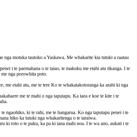
me nga motuka tautoko a Yaskawa. Me whakarite kia tutuki a raatau
nei i te paemahana o te taiao, te makuku me etahi atu tikanga. I te
, me nga porowhita poto.
, me etahi atu, me te tere Ko te whakatakotoranga ka arahi ki nga
kahaere me te mahi o nga taputapu. Ka taea e koe te kite i te
naha.
e ngaohiko, ki te rahi, me te hangarua. Ko nga taputapu penei i te
mana hiko ka tutuki nga whakaritenga o te taraiwa.
u ki roto o te puku, ka pa ki tana mahi noa. I te wa ano, aukati i te