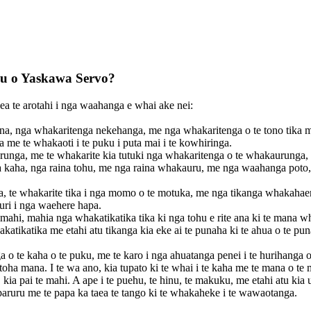
uku o Yaskawa Servo?
ea te arotahi i nga waahanga e whai ake nei:
ina, nga whakaritenga nekehanga, me nga whakaritenga o te tono tika 
a me te whakaoti i te puku i puta mai i te kowhiringa.
unga, me te whakarite kia tutuki nga whakaritenga o te whakaurunga, pe
aina kaha, nga raina tohu, me nga raina whakauru, me nga waahanga poto
, te whakarite tika i nga momo o te motuka, me nga tikanga whakahaere
huri i nga waehere hapa.
i, mahia nga whakatikatika tika ki nga tohu e rite ana ki te mana wha
akatikatika me etahi atu tikanga kia eke ai te punaha ki te ahua o te pu
e kaha o te puku, me te karo i nga ahuatanga penei i te hurihanga o t
oha mana. I te wa ano, kia tupato ki te whai i te kaha me te mana o te 
ia pai te mahi. A ape i te puehu, te hinu, te makuku, me etahi atu kia ur
paruru me te papa ka taea te tango ki te whakaheke i te wawaotanga.