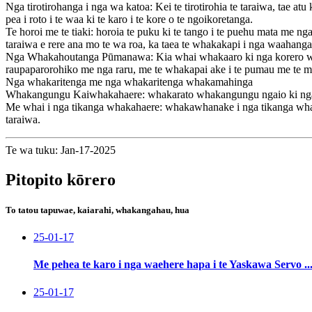
Nga tirotirohanga i nga wa katoa: Kei te tirotirohia te taraiwa, tae atu ki
pea i roto i te waa ki te karo i te kore o te ngoikoretanga.
Te horoi me te tiaki: horoia te puku ki te tango i te puehu mata me n
taraiwa e rere ana mo te wa roa, ka taea te whakakapi i nga waahang
Nga Whakahoutanga Pūmanawa: Kia whai whakaaro ki nga korero whaka
raupaparorohiko me nga raru, me te whakapai ake i te pumau me te ma
Nga whakaritenga me nga whakaritenga whakamahinga
Whakangungu Kaiwhakahaere: whakarato whakangungu ngaio ki nga kai
Me whai i nga tikanga whakahaere: whakawhanake i nga tikanga whaka
taraiwa.
Te wa tuku: Jan-17-2025
Pitopito kōrero
To tatou tapuwae, kaiarahi, whakangahau, hua
25-01-17
Me pehea te karo i nga waehere hapa i te Yaskawa Servo ..
25-01-17