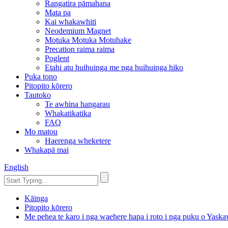
Rangatira pāmahana
Mata pa
Kai whakawhiti
Neodemium Magnet
Motuka Motuka Motuhake
Precation raima raima
Poglent
Etahi atu huihuinga me nga huihuinga hiko
Puka tono
Pitopito kōrero
Tautoko
Te awhina hangarau
Whakatikatika
FAQ
Mo matou
Haerenga wheketere
Whakapā mai
English
Kāinga
Pitopito kōrero
Me pehea te karo i nga waehere hapa i roto i nga puku o Yask