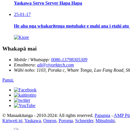
Yaskawa Servo Server Hapa Hapa
25-01-17
He aha nga whakaritenga motuhake e mahi ana i etahi atu 
Whakapā mai
Mobile / Whatsapp:
0086-13798305309
Emailmera:
ali@viyorktech.com
Wāhi noho:
1103, Poraka c, Whare Tonga, Luo Fang Road, S
Panui.
© Manaakitanga - 2010-2024: All rights reserved.
Papanga
-
AMP Pū
Kiriweti iri
,
Yaskawa
,
Omron
,
Poroma
,
Schneider
,
Mitsubishi
,