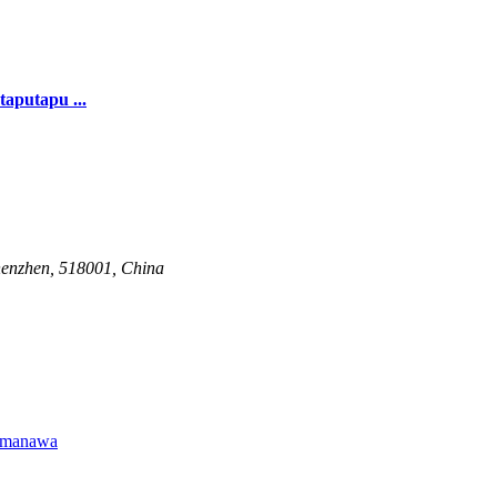
taputapu ...
henzhen, 518001, China
manawa