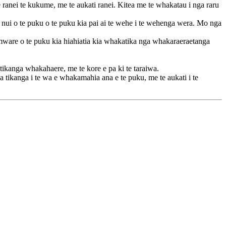
e kore ranei te kukume, me te aukati ranei. Kitea me te whakatau i nga raru
a nui o te puku o te puku kia pai ai te wehe i te wehenga wera. Mo nga
are o te puku kia hiahiatia kia whakatika nga whakaraeraetanga
anga whakahaere, me te kore e pa ki te taraiwa.
ikanga i te wa e whakamahia ana e te puku, me te aukati i te