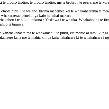
 te tirotiro tirotiro, te tirotiro tirotiro, me te tirotiro i te peera, me t
ga otaota hinu. I te wa ano, tirohia mehemea kei te whakahaerehia te me
a whakaraerae penei i nga kaiwhaiwhai makariri.
hou i te puku i tukuna e Yaskawa i te wa tika. Whakahoutia te firmw
hi o te taraiwa.
whakahaere ma te whakamahi i te puku, kia mohio ai ratou ki nga tik
haere kaha me te hiahia ki nga kaiwhakahaere ki te whakahaere i nga t
.