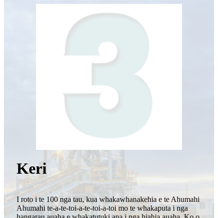
Keri
I roto i te 100 nga tau, kua whakawhanakehia e te Ahumahi
Ahumahi te-a-te-toi-a-te-toi-a-toi mo te whakaputa i nga
hangarau auaha e whakatutuki ana i nga hiahia auaha. Ko o