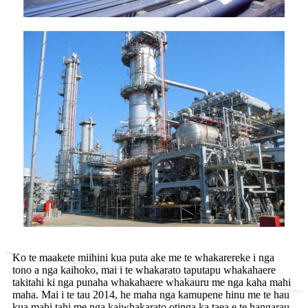
Ko te maakete miihini kua puta ake me te whakarereke i nga
tono a nga kaihoko, mai i te whakarato taputapu whakahaere
takitahi ki nga punaha whakahaere whakauru me nga kaha mahi
maha. Mai i te tau 2014, he maha nga kamupene hinu me te hau
kua mahi tahi me nga kaiwhakarato otinga ka taea e te hangarau