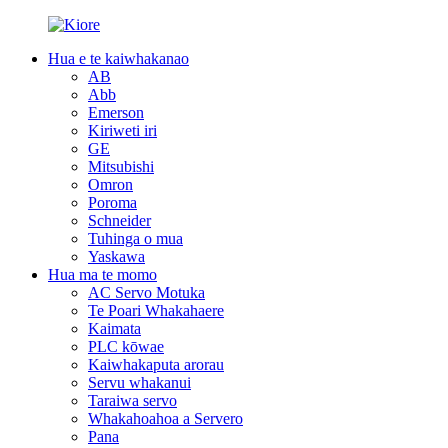
Hua e te kaiwhakanao
AB
Abb
Emerson
Kiriweti iri
GE
Mitsubishi
Omron
Poroma
Schneider
Tuhinga o mua
Yaskawa
Hua ma te momo
AC Servo Motuka
Te Poari Whakahaere
Kaimata
PLC kōwae
Kaiwhakaputa arorau
Servu whakanui
Taraiwa servo
Whakahoahoa a Servero
Pana