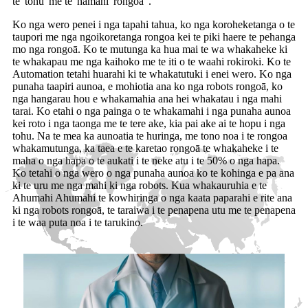
te 'tohu' me te 'hamani' rongoa '.
Ko nga wero penei i nga tapahi tahua, ko nga koroheketanga o te
taupori me nga ngoikoretanga rongoa kei te piki haere te pehanga
mo nga rongoā. Ko te mutunga ka hua mai te wa whakaheke ki
te whakapau me nga kaihoko me te iti o te waahi rokiroki. Ko te
Automation tetahi huarahi ki te whakatutuki i enei wero. Ko nga
punaha taapiri aunoa, e mohiotia ana ko nga robots rongoā, ko
nga hangarau hou e whakamahia ana hei whakatau i nga mahi
tarai. Ko etahi o nga painga o te whakamahi i nga punaha aunoa
kei roto i nga taonga me te tere ake, kia pai ake ai te hopu i nga
tohu. Na te mea ka aunoatia te huringa, me tono noa i te rongoa
whakamutunga, ka taea e te karetao rongoā te whakaheke i te
maha o nga hapa o te aukati i te neke atu i te 50% o nga hapa.
Ko tetahi o nga wero o nga punaha aunoa ko te kohinga e pa ana
ki te uru me nga mahi ki nga robots. Kua whakauruhia e te
Ahumahi Ahumahi te kowhiringa o nga kaata paparahi e rite ana
ki nga robots rongoā, te taraiwa i te penapena utu me te penapena
i te waa puta noa i te tarukino.