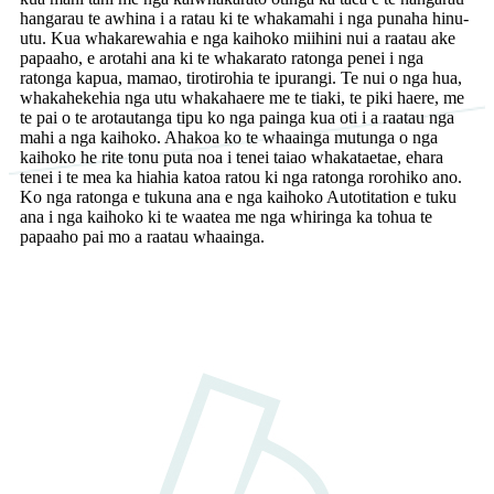
hangarau te awhina i a ratau ki te whakamahi i nga punaha hinu-
utu. Kua whakarewahia e nga kaihoko miihini nui a raatau ake
papaaho, e arotahi ana ki te whakarato ratonga penei i nga
ratonga kapua, mamao, tirotirohia te ipurangi. Te nui o nga hua,
whakahekehia nga utu whakahaere me te tiaki, te piki haere, me
te pai o te arotautanga tipu ko nga painga kua oti i a raatau nga
mahi a nga kaihoko. Ahakoa ko te whaainga mutunga o nga
kaihoko he rite tonu puta noa i tenei taiao whakataetae, ehara
tenei i te mea ka hiahia katoa ratou ki nga ratonga rorohiko ano.
Ko nga ratonga e tukuna ana e nga kaihoko Autotitation e tuku
ana i nga kaihoko ki te waatea me nga whiringa ka tohua te
papaaho pai mo a raatau whaainga.