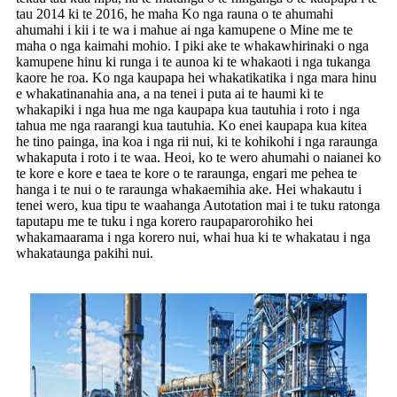
tau 2014 ki te 2016, he maha Ko nga rauna o te ahumahi
ahumahi i kii i te wa i mahue ai nga kamupene o Mine me te
maha o nga kaimahi mohio. I piki ake te whakawhirinaki o nga
kamupene hinu ki runga i te aunoa ki te whakaoti i nga tukanga
kaore he roa. Ko nga kaupapa hei whakatikatika i nga mara hinu
e whakatinanahia ana, a na tenei i puta ai te haumi ki te
whakapiki i nga hua me nga kaupapa kua tautuhia i roto i nga
tahua me nga raarangi kua tautuhia. Ko enei kaupapa kua kitea
he tino painga, ina koa i nga rii nui, ki te kohikohi i nga raraunga
whakaputa i roto i te waa. Heoi, ko te wero ahumahi o naianei ko
te kore e kore e taea te kore o te raraunga, engari me pehea te
hanga i te nui o te raraunga whakaemihia ake. Hei whakautu i
tenei wero, kua tipu te waahanga Autotation mai i te tuku ratonga
taputapu me te tuku i nga korero raupaparorohiko hei
whakamaarama i nga korero nui, whai hua ki te whakatau i nga
whakataunga pakihi nui.