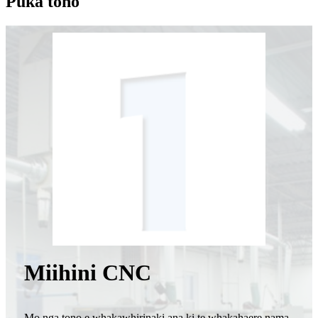
Puka tono
Miihini CNC
Mo nga tono e whakawhirinaki ana ki te whakahaere nama