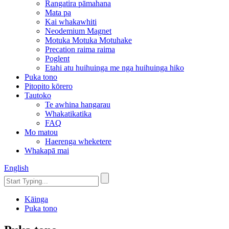
Rangatira pāmahana
Mata pa
Kai whakawhiti
Neodemium Magnet
Motuka Motuka Motuhake
Precation raima raima
Poglent
Etahi atu huihuinga me nga huihuinga hiko
Puka tono
Pitopito kōrero
Tautoko
Te awhina hangarau
Whakatikatika
FAQ
Mo matou
Haerenga wheketere
Whakapā mai
English
Kāinga
Puka tono