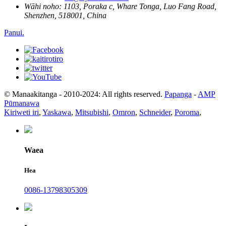
Wāhi noho:
1103, Poraka c, Whare Tonga, Luo Fang Road,
Shenzhen, 518001, China
Panui.
© Manaakitanga - 2010-2024: All rights reserved.
Papanga
-
AMP
Pūmanawa
Kiriweti iri
,
Yaskawa
,
Mitsubishi
,
Omron
,
Schneider
,
Poroma
,
Waea
Hea
0086-13798305309