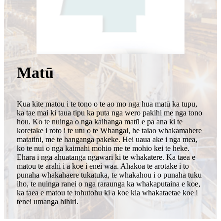
Matū
Kua kite matou i te tono o te ao mo nga hua matū ka tupu,
ka tae mai ki taua tipu ka puta nga wero pakihi me nga tono
hou. Ko te nuinga o nga kaihanga matū e pa ana ki te
koretake i roto i te utu o te Whangai, he taiao whakamahere
matatini, me te hanganga pakeke. Hei uaua ake i nga mea,
ko te nui o nga kaimahi mohio me te mohio kei te heke.
Ehara i nga ahuatanga ngawari ki te whakatere. Ka taea e
matou te arahi i a koe i enei waa. Ahakoa te arotake i to
punaha whakahaere tukatuka, te whakahou i o punaha tuku
iho, te nuinga ranei o nga raraunga ka whakaputaina e koe,
ka taea e matou te tohutohu ki a koe kia whakataetae koe i
tenei umanga hihiri.