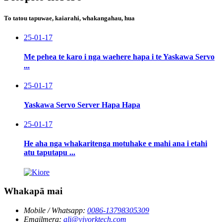
To tatou tapuwae, kaiarahi, whakangahau, hua
25-01-17
Me pehea te karo i nga waehere hapa i te Yaskawa Servo
...
25-01-17
Yaskawa Servo Server Hapa Hapa
25-01-17
He aha nga whakaritenga motuhake e mahi ana i etahi
atu taputapu ...
Whakapā mai
Mobile / Whatsapp:
0086-13798305309
Emailmera:
ali@viyorktech.com