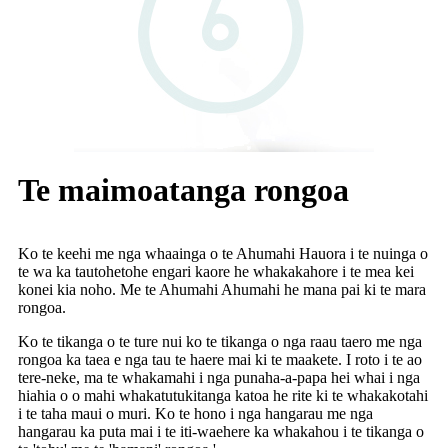
Te maimoatanga rongoa
Ko te keehi me nga whaainga o te Ahumahi Hauora i te nuinga o
te wa ka tautohetohe engari kaore he whakakahore i te mea kei
konei kia noho. Me te Ahumahi Ahumahi he mana pai ki te mara
rongoa.
Ko te tikanga o te ture nui ko te tikanga o nga raau taero me nga
rongoa ka taea e nga tau te haere mai ki te maakete. I roto i te ao
tere-neke, ma te whakamahi i nga punaha-a-papa hei whai i nga
hiahia o o mahi whakatutukitanga katoa he rite ki te whakakotahi
i te taha maui o muri. Ko te hono i nga hangarau me nga
hangarau ka puta mai i te iti-waehere ka whakahou i te tikanga o