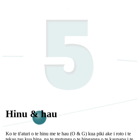
Hinu & hau
Ko te ti'aturi o te hinu me te hau (O & G) kua piki ake i roto i te
tekau tau kua hipa, na te mutunga o te hinganga o te kaupapa i te